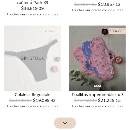
cáñamo Pack X3
$37.914,53
$18.957,12
$36.819,09
3 cuotas sin interés con go cuotas!
3 cuotas sin interés con go cuotas!
49% OFF
50% OFF
SIN STOCK
Colaless Regulable
Toallitas Impermeables x 3
$38.198,54
$19.099,42
$42.458,30
$21.229,15
3 cuotas sin interés con go cuotas!
3 cuotas sin interés con go cuotas!