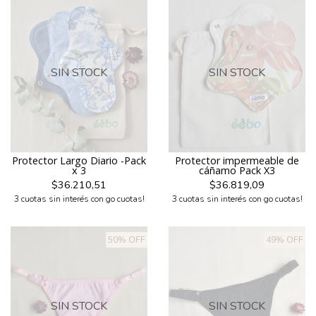
SIN STOCK
SIN STOCK
Protector Largo Diario -Pack
Protector impermeable de
x 3
cáñamo Pack X3
$36.210,51
$36.819,09
3 cuotas sin interés con go cuotas!
3 cuotas sin interés con go cuotas!
50% OFF
49% OFF
SIN STOCK
SIN STOCK