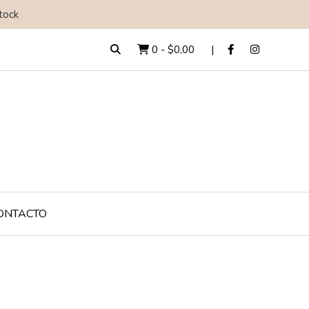
tock
0
-
$0,00
ONTACTO