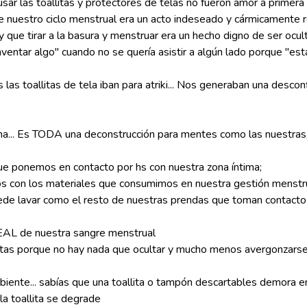
ar las toallitas y protectores de telas no fueron amor a primera 
 nuestro ciclo menstrual era un acto indeseado y cármicamente 
y que tirar a la basura y menstruar era un hecho digno de ser oc
 inventar algo" cuando no se quería asistir a algún lado porque "es
as toallitas de tela iban para atriki... Nos generaban una descon
ima... Es TODA una deconstrucción para mentes como las nuestras, 
que ponemos en contacto por hs con nuestra zona íntima;
s con los materiales que consumimos en nuestra gestión menstru
ede lavar como el resto de nuestras prendas que toman contacto c
 REAL de nuestra sangre menstrual
llitas porque no hay nada que ocultar y mucho menos avergonzars
biente... sabías que una toallita o tampón descartables demora e
la toallita se degrade