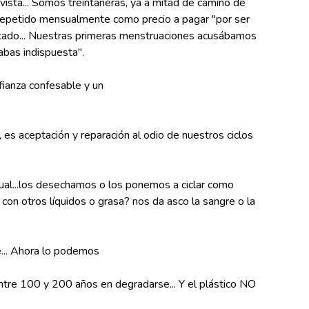
vista... Somos treintañeras, ya a mitad de camino de
repetido mensualmente como precio a pagar "por ser
ultado... Nuestras primeras menstruaciones acusábamos
tabas indispuesta".
fianza confesable y un
es aceptación y reparación al odio de nuestros ciclos
al...los desechamos o los ponemos a ciclar como
on otros líquidos o grasa? nos da asco la sangre o la
e... Ahora lo podemos
ntre 100 y 200 años en degradarse... Y el plástico NO