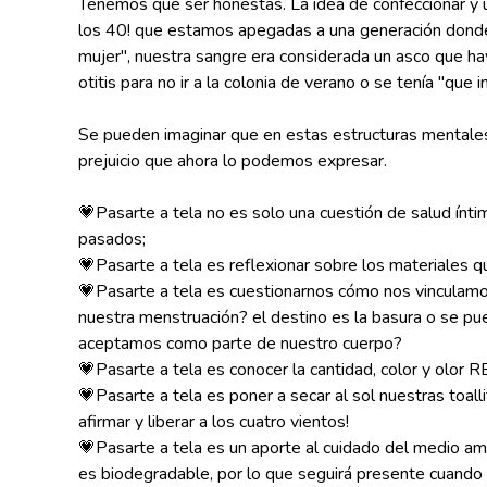
Tenemos que ser honestas. La idea de confeccionar y us
los 40! que estamos apegadas a una generación donde
mujer", nuestra sangre era considerada un asco que ha
otitis para no ir a la colonia de verano o se tenía "que
Se pueden imaginar que en estas estructuras mentales l
prejuicio que ahora lo podemos expresar.
💗Pasarte a tela no es solo una cuestión de salud ínt
pasados;
💗Pasarte a tela es reflexionar sobre los materiales 
💗Pasarte a tela es cuestionarnos cómo nos vinculamo
nuestra menstruación? el destino es la basura o se pu
aceptamos como parte de nuestro cuerpo?
💗Pasarte a tela es conocer la cantidad, color y olor
💗Pasarte a tela es poner a secar al sol nuestras toa
afirmar y liberar a los cuatro vientos!
💗Pasarte a tela es un aporte al cuidado del medio am
es biodegradable, por lo que seguirá presente cuando 